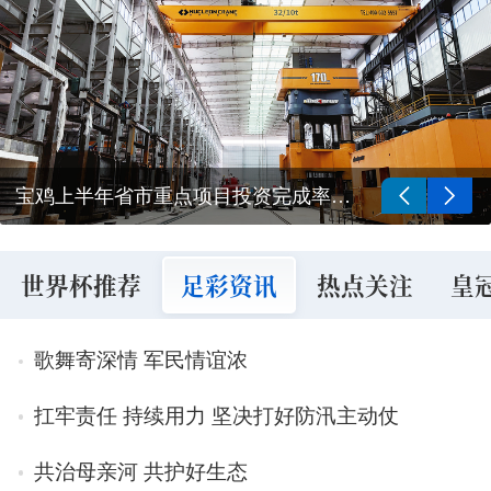
宝鸡上半年省市重点项目投资完成率均居全省第一
世界杯推荐
足彩资讯
热点关注
皇
歌舞寄深情 军民情谊浓
扛牢责任 持续用力 坚决打好防汛主动仗
共治母亲河 共护好生态