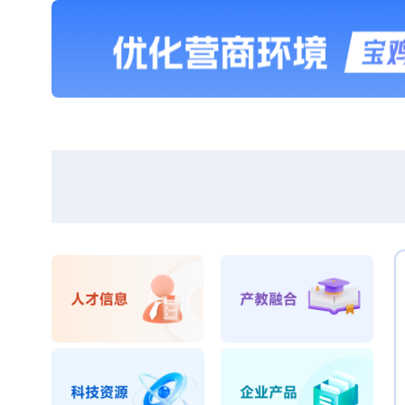
澳门皇冠app