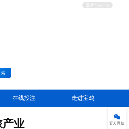
繁体
无障碍
智能机器人
长者模式
登录个人中心
搜索
在线投注
走进宝鸡
旅产业
官方微信