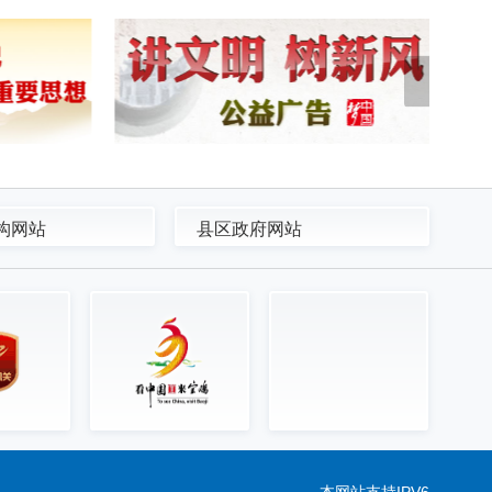
构网站
县区政府网站
本网站支持IPV6