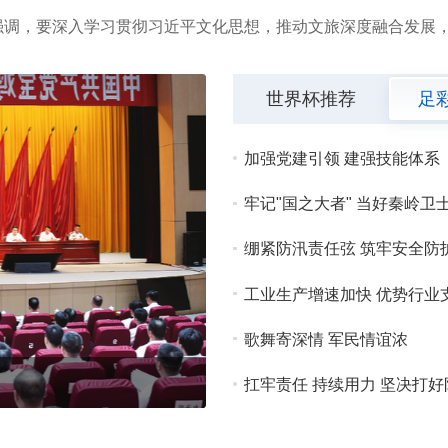
世界杯推荐
足
加强党建引领 建强技能体系
牢记"国之大者" 当好秦岭卫
绷紧防汛责任弦 筑牢安全防
工业生产增速加快 优势行业
歌舞寄深情 军民情谊浓
宝鸡上半年省市重点项目投资
扛牢责任 持续用力 坚决打