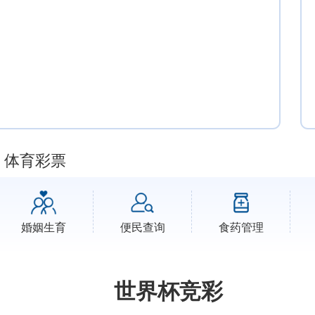
体育彩票
婚姻生育
便民查询
食药管理
世界杯竞彩