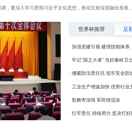
世界杯推荐
足
加强党建引领 建强技能体系
牢记"国之大者" 当好秦岭卫
绷紧防汛责任弦 筑牢安全防
工业生产增速加快 优势行业
歌舞寄深情 军民情谊浓
宝鸡上半年省市重点项目投资
扛牢责任 持续用力 坚决打