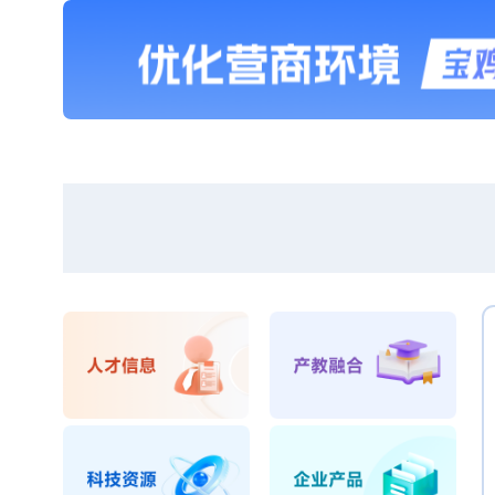
澳门皇冠app