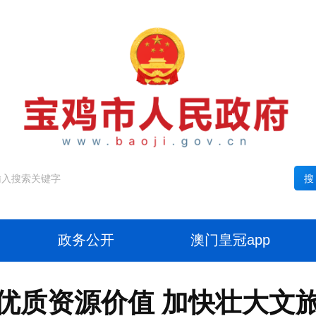
政务公开
澳门皇冠app
优质资源价值 加快壮大文