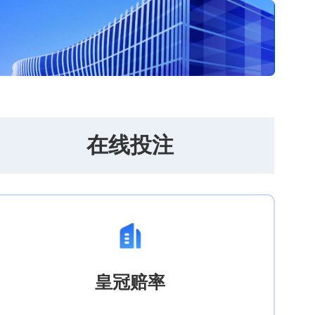
在线投注
皇冠赔率