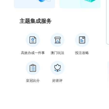
主题集成服务
高效办成一件事
澳门玩法
投注攻略
皇冠比分
好差评