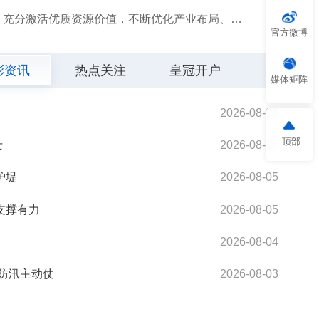
8月5日，市委书记陈晓勇在调研文旅产业发展时强调，要深入学习贯彻习近平文化思想，推动文旅深度融合发展，充分激活优质资源价值，不断优化产业布局、升级产业体系、壮大经营主体，加快培育文化新质生产力，为建...
官方微博
彩资讯
热点关注
皇冠开户
媒体矩阵
2026-08-06
顶部
士
2026-08-06
护堤
2026-08-05
支撑有力
2026-08-05
2026-08-04
完成率均居全省第一
宝鸡特色
好防汛主动仗
2026-08-03