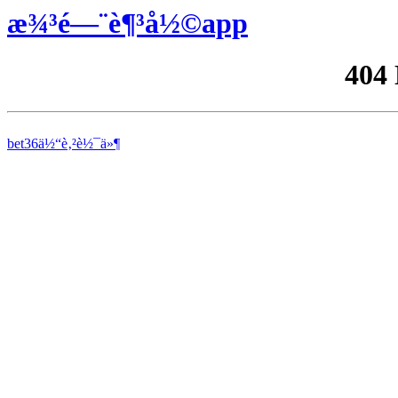
æ¾³é—¨è¶³å½©app
404
bet36ä½“è‚²è½¯ä»¶